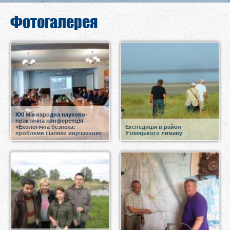
Фотогалерея
XХІ Міжнародна науково-
практична конференція
«Екологічна безпека:
Експедиція в район
проблеми і шляхи вирішення»
Утлюцького лиману