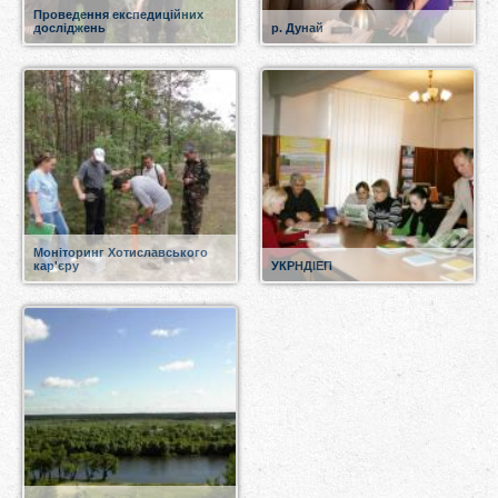
Проведення експедиційних
досліджень
р. Дунай
Моніторинг Хотиславського
кар'єру
УКРНДІЕП