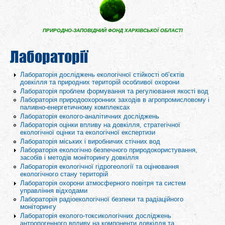
ПРИРОДНО-ЗАПОВІДНИЙ ФОНД ХАРКІВСЬКОЇ ОБЛАСТІ
Лабораторії
Лабораторія досліджень екологічної стійкості об’єктів
довкілля та природних територій особливої охорони
Лабораторія проблем формування та регулювання якості вод
Лабораторія природоохоронних заходів в агропромисловому і
паливно-енергетичному комплексах
Лабораторія еколого-аналітичних досліджень
Лабораторія оцінки впливу на довкілля, стратегічної
екологічної оцінки та екологічної експертизи
Лабораторія міських і виробничих стічних вод
Лабораторія екологічно безпечного природокористування,
засобів і методів моніторингу довкілля
Лабораторія екологічної гідрогеології та оцінювання
екологічного стану територій
Лабораторія охорони атмосферного повітря та систем
управління відходами
Лабораторія радіоекологічної безпеки та радіаційного
моніторингу
Лабораторія еколого-токсикологічних досліджень
антропогенного впливу на компоненти довкілля та